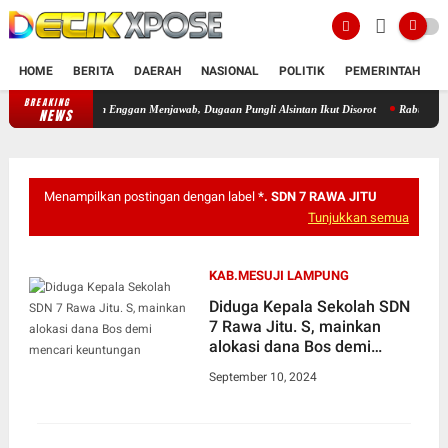
HOME
BERITA
DAERAH
NASIONAL
POLITIK
PEMERINTAH
K
BREAKING
id Pertanian Enggan Menjawab, Dugaan Pungli Alsintan Ikut Disorot
Rabu Sore! TNI Sa
NEWS
Menampilkan postingan dengan label
*. SDN 7 RAWA JITU
Tunjukkan semua
KAB.MESUJI LAMPUNG
Diduga Kepala Sekolah SDN
7 Rawa Jitu. S, mainkan
alokasi dana Bos demi
mencari keuntungan
September 10, 2024