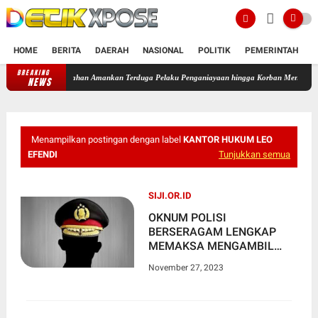
HOME
BERITA
DAERAH
NASIONAL
POLITIK
PEMERINTAH
K
BREAKING
Ipda Rafii Kurnia Kanit Jahtanras Polres Kabupaten Asahan Amankan 
NEWS
Menampilkan postingan dengan label
KANTOR HUKUM LEO
EFENDI
Tunjukkan semua
SIJI.OR.ID
OKNUM POLISI
BERSERAGAM LENGKAP
MEMAKSA MENGAMBIL
MOTOR YANG DIJAMINKAN
November 27, 2023
TERKAIT PERKARA YANG
SEDANG DITANGANINYA DI
KANTOR PENGACARA LEO
EFENDI &amp;amp;amp;