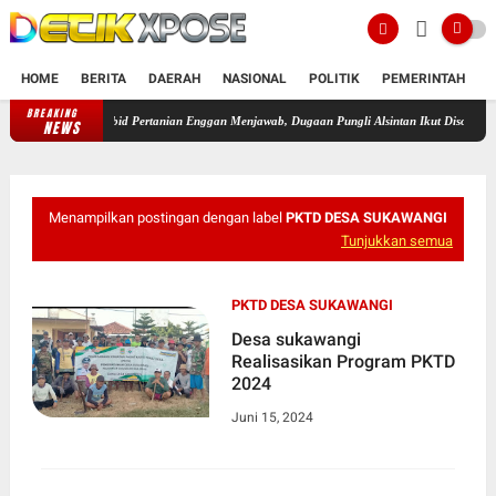
HOME
BERITA
DAERAH
NASIONAL
POLITIK
PEMERINTAH
K
BREAKING
Misteri Dana Oplah dan Benih Jagung OKU Timur! Kabid Pertanian E
NEWS
Menampilkan postingan dengan label
PKTD DESA SUKAWANGI
Tunjukkan semua
PKTD DESA SUKAWANGI
Desa sukawangi
Realisasikan Program PKTD
2024
Juni 15, 2024