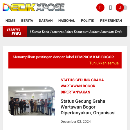
HOME
BERITA
DAERAH
NASIONAL
POLITIK
PEMERINTAH
K
BREAKING
Ipda Rafii Kurnia Kanit Jahtanras Polres Kabupaten Asahan Amankan Terduga Pelaku P
NEWS
Menampilkan postingan dengan label
PEMPROV KAB BOGOR
Tunjukkan semua
STATUS GEDUNG GRAHA
WARTAWAN BOGOR
DIPERTANYAKAN
Status Gedung Graha
Wartawan Bogor
Dipertanyakan, Organisasi
Wartawan Tuntut Kejelasan |
Desember 02, 2024
Kawal Nusantara