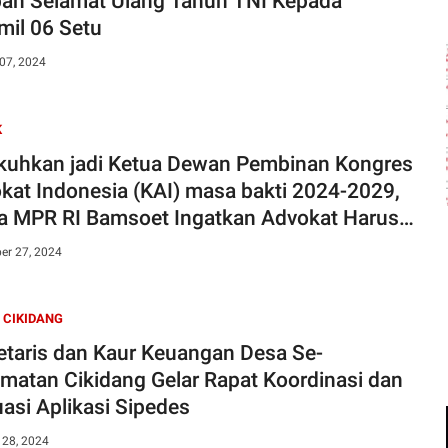
an Selamat Ulang Tahun TNI Kepada
mil 06 Setu
07, 2024
K
kuhkan jadi Ketua Dewan Pembinan Kongres
kat Indonesia (KAI) masa bakti 2024-2029,
a MPR RI Bamsoet Ingatkan Advokat Harus
 Solusi dan Bukan Jadi Pemicu
er 27, 2024
 CIKIDANG
etaris dan Kaur Keuangan Desa Se-
matan Cikidang Gelar Rapat Koordinasi dan
uasi Aplikasi Sipedes
 28, 2024