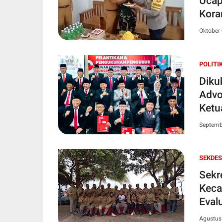
Ucap
Kora
Oktober 
POLITI
Diku
Advo
Ketu
Jadi
Septemb
SEKDES
Sekr
Keca
Eval
Agustus