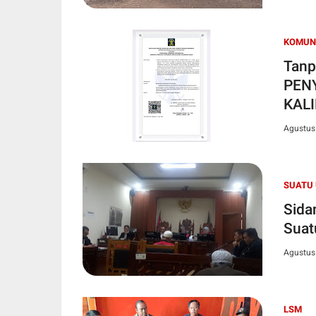
KOMUNI
Tanp
PEN
KALI
Agustus
SUATU
Sida
Suat
Agustus
LSM