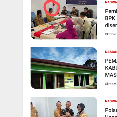
NASIO
Pemb
BPK 
dise
Oktober 
NASIO
PEM
KAB
MAS
PEM
Oktober 
NASIO
Pols