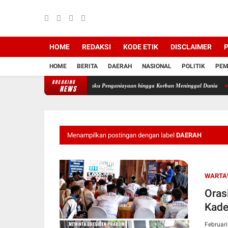
HOME
REDAKSI
KODE ETIK
DISCLAIMER
P
HOME
BERITA
DAERAH
NASIONAL
POLITIK
PEM
BREAKING
han Amankan Terduga Pelaku Penganiayaan hingga Korban Meninggal Dunia
Seorang Bayi
NEWS
Menampilkan postingan dengan label
DAERAH
WARTA
Oras
Kade
Februari