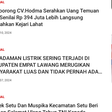
NAL
orong CV.Hodma Serahkan Uang Temuan
Senilai Rp 394 Juta Lebih Langsung
rahkan Kejari Lahat
10, 2024
NAL
ADAMAN LISTRIK SERING TERJADI DI
UPATEN EMPAT LAWANG MERUGIKAN
YARAKAT LUAS DAN TIDAK PERNAH ADA
BERITAHUAN
07, 2024
NAL
ek Setu Dan Muspika Kecamatan Setu Beri