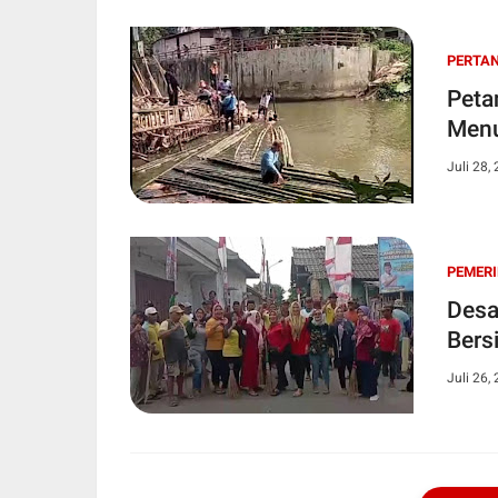
PERTA
Peta
Menur
Juli 28,
PEMER
Desa Sukara
Bers
Juli 26,