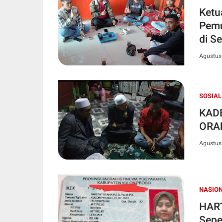
Ketu
Pemu
di S
Agustus
SOSIAL
KAD
ORA
Agustus
NASIO
HART
Sepe