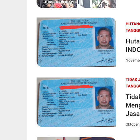
HUTANG
TANGG
Huta
INDO
Novembe
TIDAK 
TANGG
Tida
Meng
Jasa
Oktober 