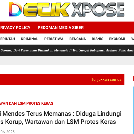
RIVACY POLICY
PEDOMAN MEDIA SIBER
ERINTAH
KRIMINAL
PERISTIWA
BENCANA
BISNIS
EKONOMI
W
 Perempuan Ditemukan Menangis di Tepi Sungai Kabupaten Asahan, Polisi Amankan Perempu
Tunjukkan semua
WAN DAN LSM PROTES KERAS
i Mendes Terus Memanas : Diduga Lindungi
s Korup, Wartawan dan LSM Protes Keras
 06, 2025